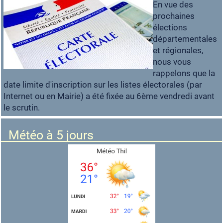
En vue des
prochaines
élections
départementales
et régionales,
nous vous
rappelons que la
date limite d'inscription sur les listes électorales (par
Internet ou en Mairie) a été fixée au 6ème vendredi avant
le scrutin.
Météo à 5 jours