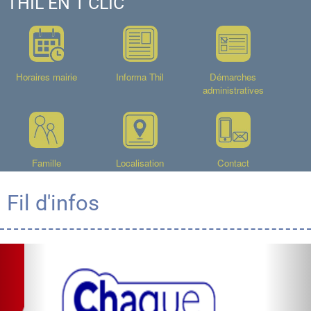
THIL EN 1 CLIC
Horaires mairie
Informa Thil
Démarches
administratives
Famille
Localisation
Contact
Fil d'infos