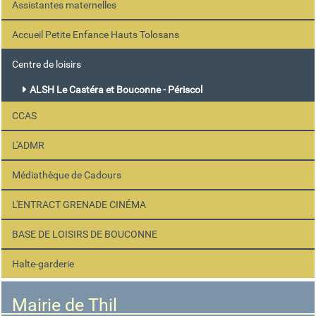
Assistantes maternelles
Accueil Petite Enfance Hauts Tolosans
Centre de loisirs
ALSH Le Castéra et Bouconne - Périscol
CCAS
L'ADMR
Médiathèque de Cadours
L'ENTRACT GRENADE CINÉMA
BASE DE LOISIRS DE BOUCONNE
Halte-garderie
Mairie de Thil