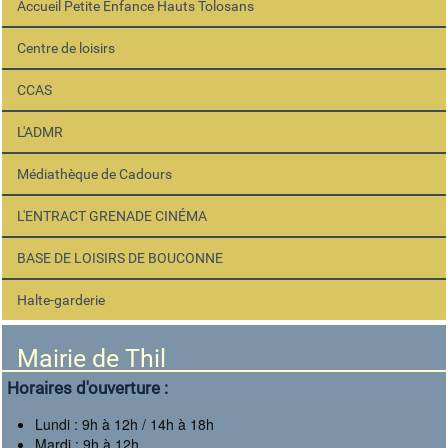
Accueil Petite Enfance Hauts Tolosans
Centre de loisirs
CCAS
L'ADMR
Médiathèque de Cadours
L'ENTRACT GRENADE CINÉMA
BASE DE LOISIRS DE BOUCONNE
Halte-garderie
Mairie de Thil
Horaires d'ouverture :
Lundi : 9h à 12h / 14h à 18h
Mardi : 9h à 12h