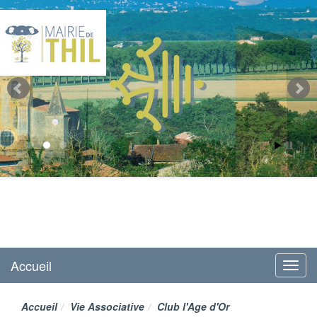
Mairie de Thil
site officiel
Accueil
Menu
Accueil
Vie Associative
Club l'Age d'Or