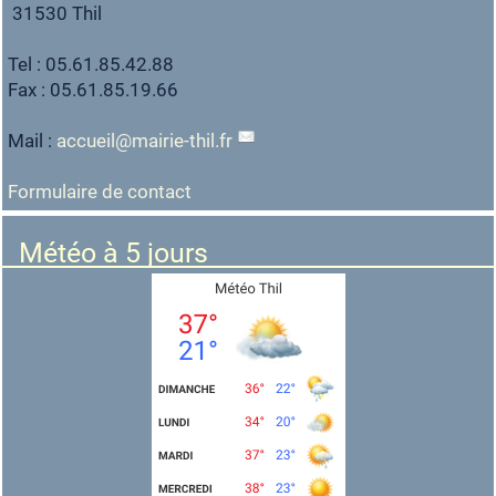
31530 Thil
Tel : 05.61.85.42.88
Fax : 05.61.85.19.66
Mail :
accueil
@
mairie-thil.fr
Formulaire de contact
Météo à 5 jours