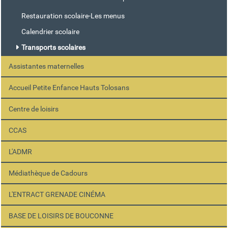
Restauration scolaire-Les menus
Calendrier scolaire
Transports scolaires
Assistantes maternelles
Accueil Petite Enfance Hauts Tolosans
Centre de loisirs
CCAS
L'ADMR
Médiathèque de Cadours
L'ENTRACT GRENADE CINÉMA
BASE DE LOISIRS DE BOUCONNE