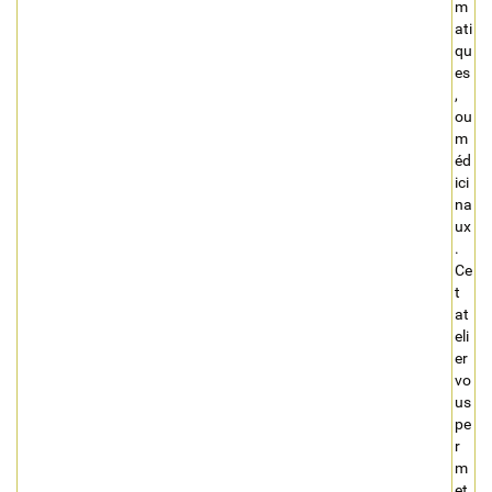
m
ati
qu
es
,
ou
m
éd
ici
na
ux
.
Ce
t
at
eli
er
vo
us
pe
r
m
et