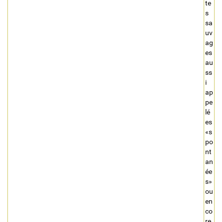
te
s
sa
uv
ag
es
au
ss
i
ap
pe
lé
es
«s
po
nt
an
ée
s»
ou
en
co
re