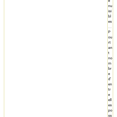
e
nu
isi
bl
es
…
P
ou
rt
an
t
no
m
br
e
d’
en
tr
e
ell
es
po
ss