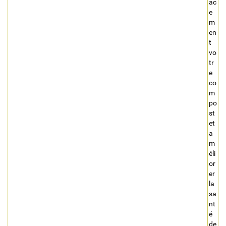
ac
e
m
en
t
vo
tr
e
co
m
po
st
et
a
m
éli
or
er
la
sa
nt
é
de