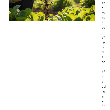
en
t
mi
eu
x
co
nn
aît
re
vo
tr
e
so
l
afi
n
d’
uti
lis
er
ef
fic