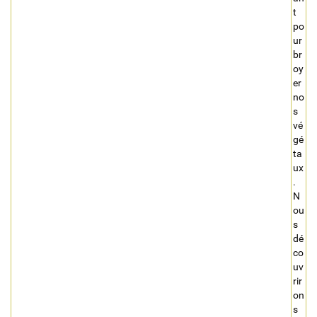
t
po
ur
br
oy
er
no
s
vé
gé
ta
ux
.
N
ou
s
dé
co
uv
rir
on
s