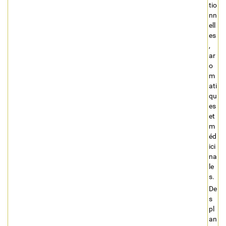
tio
nn
ell
es
,
ar
o
m
ati
qu
es
et
m
éd
ici
na
le
s.
De
s
pl
an