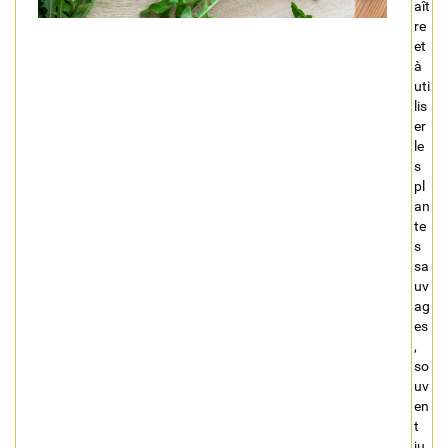
aît
re
et
à
uti
lis
er
le
s
pl
an
te
s
sa
uv
ag
es
,
so
uv
en
t
ju