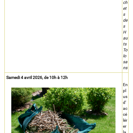
ch
et
s
de
s
H
au
ts
To
lo
sa
ns
Samedi 4 avril 2026, de 10h à 12h
En
pl
us
d’
ac
cé
lér
er
la