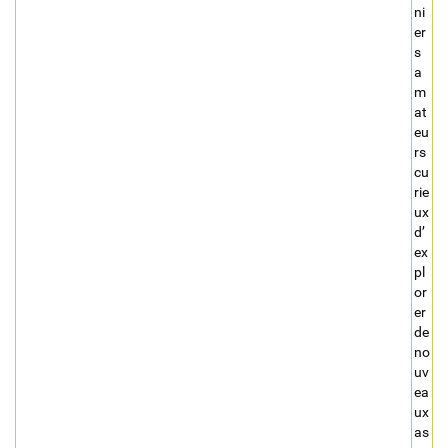
ni
er
s
a
m
at
eu
rs
cu
rie
ux
d’
ex
pl
or
er
de
no
uv
ea
ux
as