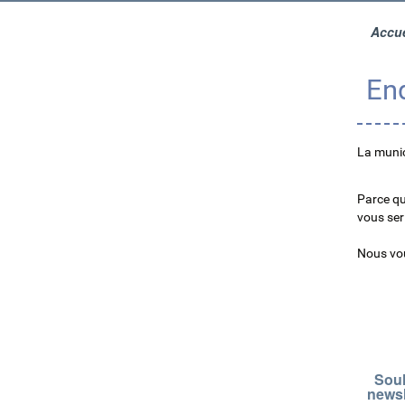
Accue
Enq
La munic
Parce qu
vous ser
Nous vou
Souh
newsl