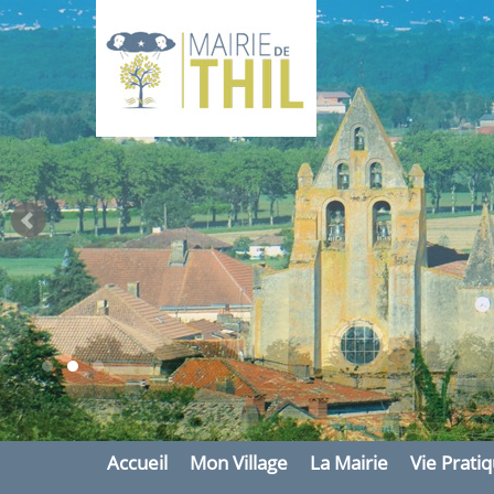
Mai
Thil
site officiel
Accueil
Mon Village
La Mairie
Vie Prati